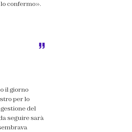
E lo confermo».
 il giorno
istro per lo
 gestione del
 da seguire sarà
o sembrava