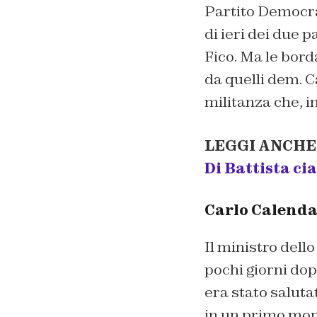
Partito Democrat
di ieri dei due 
Fico. Ma le bord
da quelli dem. C
militanza che, i
LEGGI ANCHE
Di Battista ci
Carlo Calenda 
Il ministro dell
pochi giorni dop
era stato saluta
in un primo mom