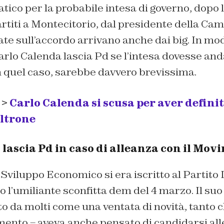
ico per la probabile intesa di governo, dopo 
partiti a Montecitorio, dal presidente della C
ate sull’accordo arrivano anche dai big. In mo
arlo Calenda lascia Pd se l’intesa dovesse and
n quel caso, sarebbe davvero brevissima.
 >
Carlo Calenda si scusa per aver defini
altrone
lascia Pd in caso di alleanza con il Movi
o Sviluppo Economico si era iscritto al Partit
o l’umiliante sconfitta dem del 4 marzo. Il s
to da molti come una ventata di novità, tanto c
ento – aveva anche pensato di candidarsi all