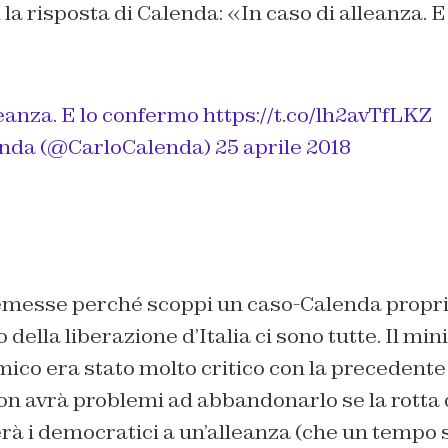
 la risposta di Calenda: «In caso di alleanza. 
leanza. E lo confermo
https://t.co/lh2avTfLKZ
enda (@CarloCalenda)
25 aprile 2018
messe perché scoppi un caso-Calenda proprio
 della liberazione d’Italia ci sono tutte. Il min
ico era stato molto critico con la precedente
non avrà problemi ad abbandonarlo se la rotta
erà i democratici a un’alleanza (che un temp