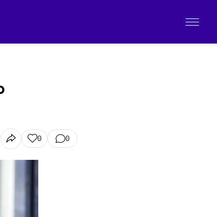
o
0
0