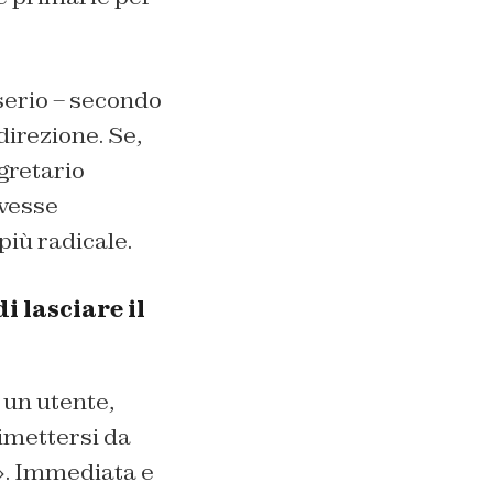
serio – secondo
direzione. Se,
egretario
ovesse
più radicale.
i lasciare il
: un utente,
imettersi da
?». Immediata e