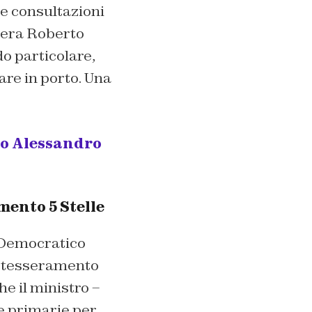
le consultazioni
amera Roberto
do particolare,
are in porto. Una
to Alessandro
mento 5 Stelle
o Democratico
uo tesseramento
he il ministro –
e primarie per