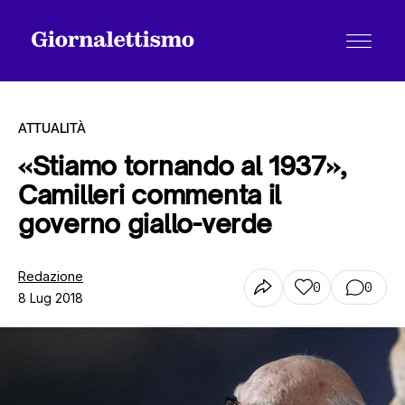
ATTUALITÀ
«Stiamo tornando al 1937»,
Camilleri commenta il
Tutti gli articoli
governo giallo-verde
Chi siamo
Redazione
0
0
8 Lug 2018
Contatti