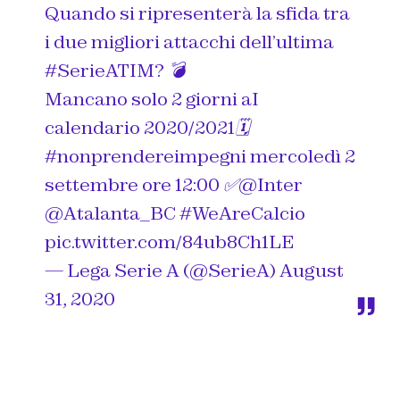
Quando si ripresenterà la sfida tra
i due migliori attacchi dell’ultima
#SerieATIM
? 💣
Mancano solo 2 giorni aI
calendario 2020/2021🗓
#nonprendereimpegni
mercoledì 2
settembre ore 12:00 ✅
@Inter
@Atalanta_BC
#WeAreCalcio
pic.twitter.com/84ub8Ch1LE
— Lega Serie A (@SerieA)
August
31, 2020