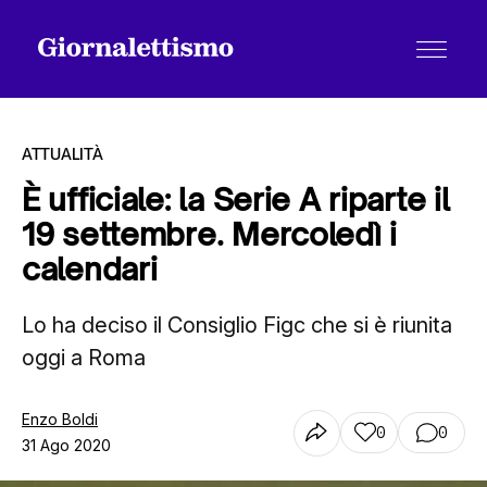
ATTUALITÀ
È ufficiale: la Serie A riparte il
19 settembre. Mercoledì i
Tutti gli articoli
calendari
Lo ha deciso il Consiglio Figc che si è riunita
Chi siamo
oggi a Roma
Contatti
Enzo Boldi
0
0
31 Ago 2020