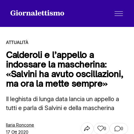
ATTUALITÀ
Calderoli e l’appello a
indossare la mascherina:
Tutti gli articoli
«Salvini ha avuto oscillazioni,
ma ora la mette sempre»
Chi siamo
Il leghista di lunga data lancia un appello a
tutti e parla di Salvini e della mascherina
Contatti
Ilaria Roncone
0
0
17 Ott 2020