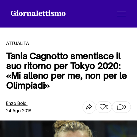
ATTUALITÀ
Tania Cagnotto smentisce il
suo ritorno per Tokyo 2020:
Tutti gli articoli
«Mi alleno per me, non per le
Olimpiadi»
Chi siamo
Enzo Boldi
0
0
24 Ago 2018
Contatti