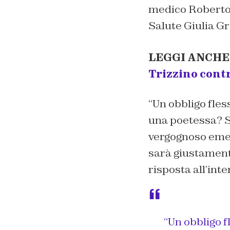
medico Roberto 
Salute Giulia Gri
LEGGI ANCHE
Trizzino contr
“
Un obbligo fless
una poetessa? Sm
vergognoso emen
sarà giustament
risposta all’inte
“Un obbligo f