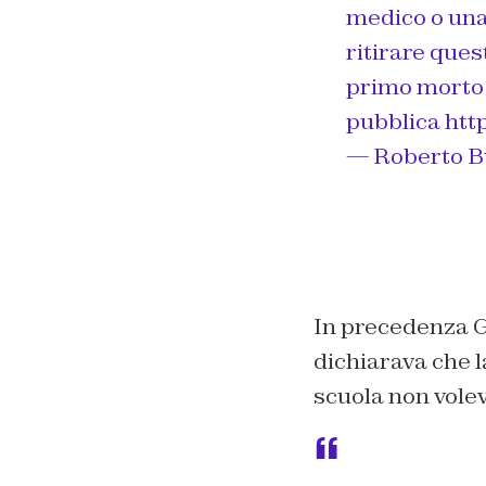
medico o una 
ritirare que
primo morto 
pubblica
htt
— Roberto B
In precedenza Gi
dichiarava che l
scuola non volev