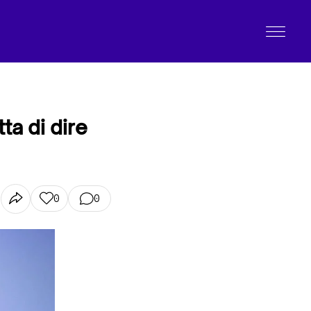
ta di dire
0
0