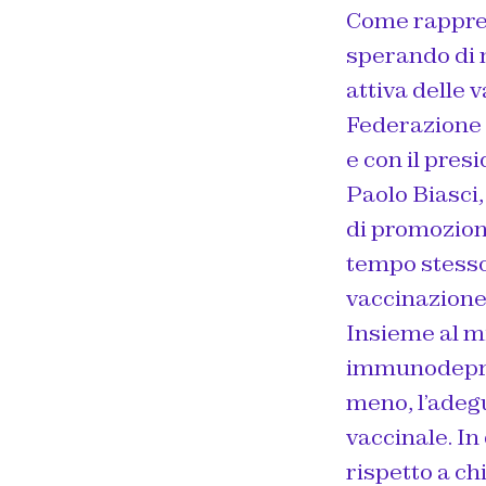
Come rappres
sperando di n
attiva delle 
Federazione 
e con il pres
Paolo Biasci,
di promozione
tempo stesso
vaccinazione 
Insieme al mi
immunodepres
meno, l’adegu
vaccinale. In
rispetto a ch