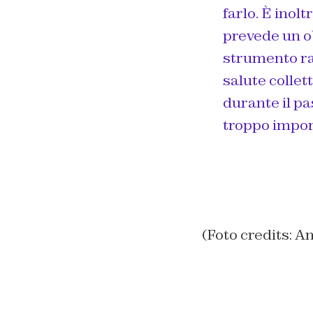
farlo. È inol
prevede un ob
strumento raz
salute colle
durante il p
troppo import
(Foto credits: A