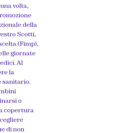
una volta,
 promozione
azionale della
estro Scotti,
scelta (Fimp),
elle giornate
dici. Al
re la
 sanitario.
ambini
inarsi o
la copertura
cegliere
ue di non