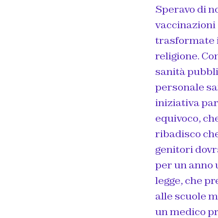
Speravo di no
vaccinazioni
trasformate i
religione. Co
sanità pubbli
personale san
iniziativa pa
equivoco, che
ribadisco che
genitori dovr
per un anno u
legge, che pr
alle scuole m
un medico pri