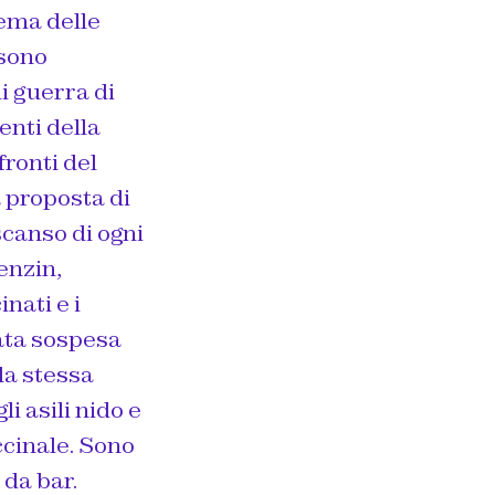
tema delle
 sono
di guerra di
enti della
fronti del
a proposta di
scanso di ogni
enzin,
nati e i
tata sospesa
la stessa
i asili nido e
ccinale. Sono
 da bar.