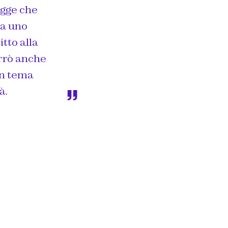
egge che
ia uno
tto alla
errò anche
un tema
à.