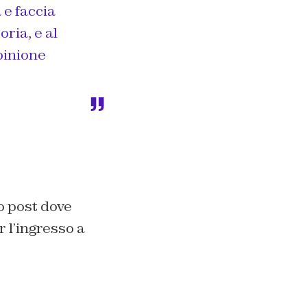
 e faccia
ria, e al
pinione
o post dove
r l’ingresso a