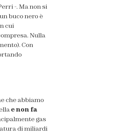
erri -. Ma non si
: un buco nero è
in cui
 compresa. Nulla
mento). Con
portando
ione che abbiamo
ella
e non fa
ncipalmente gas
atura di miliardi