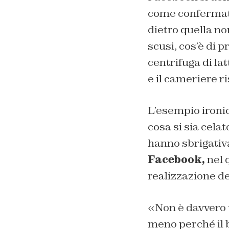
come confermato
dietro quella no
scusi, cos’è di 
centrifuga di lat
e il cameriere 
L’esempio ironic
cosa si sia cela
hanno sbrigativa
Facebook,
nel q
realizzazione de
«Non è davvero 
meno perché il 