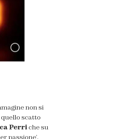
’immagine non si
i quello scatto
ca Perri
che su
er passione’,