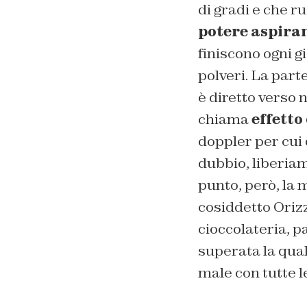
di gradi e che r
potere aspira
finiscono ogni g
polveri. La parte
è diretto verso 
chiama
effetto
doppler per cui
dubbio, liberiam
punto, però, la 
cosiddetto Orizz
cioccolateria, p
superata la qua
male con tutte l