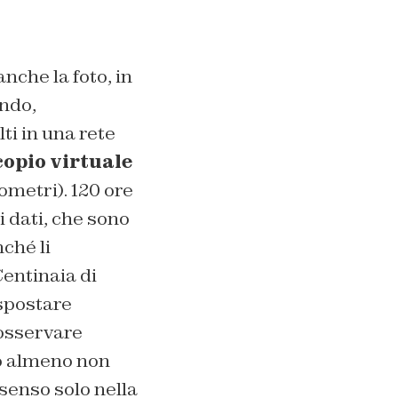
nche la foto, in
ondo,
ti in una rete
copio virtuale
ometri). 120 ore
 dati, che sono
nché li
Centinaia di
 spostare
 osservare
(o almeno non
senso solo nella