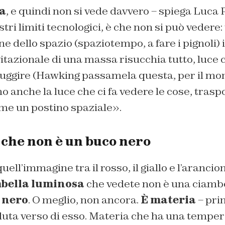
la
, e quindi non si vede davvero – spiega Luca P
tri limiti tecnologici, è che non si può vedere
ne dello spazio (spaziotempo, a fare i pignoli) 
vitazionale di una massa risucchia tutto, luce
fuggire (Hawking passamela questa, per il mo
mo anche la luce che ci fa vedere le cose, tras
me un postino spaziale».
 che non è un buco nero
quell’immagine tra il rosso, il giallo e l’aranc
bella luminosa
che vedete non è una ciamb
 nero
. O meglio, non ancora.
È materia
– pri
aduta verso di esso. Materia che ha una temper