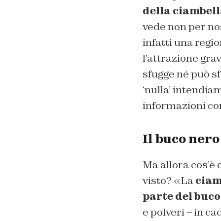
della ciambel
vede non per nos
infatti una regio
l’attrazione gra
sfugge né può s
‘nulla’ intendia
informazioni co
Il buco nero
Ma allora cos’è 
visto? «La
ciam
parte del buco
e polveri – in c