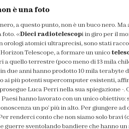
non è una foto
 nero, a questo punto, non è un buco nero. Ma a
 foto. «
Dieci radiotelescop
i in giro per il m
 orologi atomici ultraprecisi, sono stati raccol
Horizon Telescope, a formare un unico
teles
i a quello terrestre (poco meno di 13 mila chil
in due anni hanno prodotto 10 mila terabyte di
to ai più potenti supercomputer esistenti, affi
prosegue Luca Perri nella sua spiegazione -. 
0 Paesi hanno lavorato con un unico obiettivo:
a conoscenza un po’ più in alto. Per giungere ad
 Per renderci conto che non siamo solo bravi 
 le guerre sventolando bandiere che hanno un 