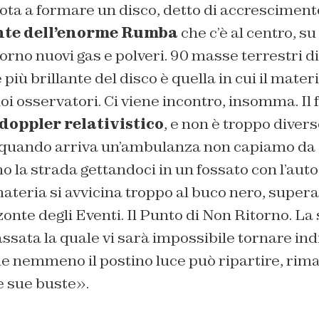
uota a formare un disco, detto di accrescimento
nte dell’enorme Rumba
che c’è al centro, su
iorno nuovi gas e polveri. 90 masse terrestri di
 più brillante del disco è quella in cui il mater
noi osservatori. Ci viene incontro, insomma. Il
 doppler relativistico
, e non è troppo divers
 quando arriva un’ambulanza non capiamo da d
o la strada gettandoci in un fossato con l’auto
materia si avvicina troppo al buco nero, supera
onte degli Eventi. Il Punto di Non Ritorno. La 
assata la quale vi sarà impossibile tornare ind
le nemmeno il postino luce può ripartire, ri
e sue buste».