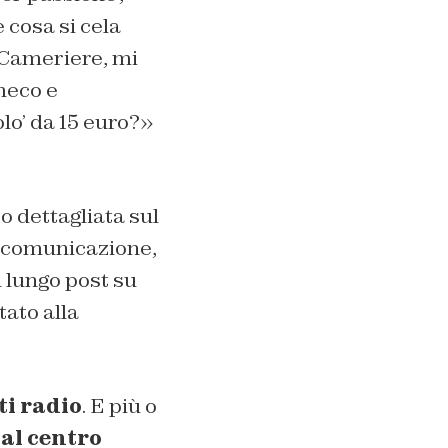
 cosa si cela
 «Cameriere, mi
lmeco e
olo’ da 15 euro?»
o dettagliata sul
di comunicazione,
 lungo post su
tato alla
ti radio
. E più o
 al centro