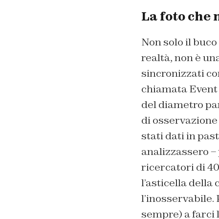
La foto che 
Non solo il buco
realtà, non è una
sincronizzati con
chiamata Event 
del diametro par
di osservazione 
stati dati in pas
analizzassero – 
ricercatori di 4
l’asticella dell
l’inosservabile.
sempre) a farci