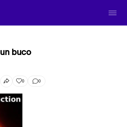
 un buco
0
0