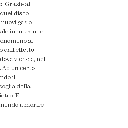
. Grazie al
 quel disco
 nuovi gas e
iale in rotazione
 fenomeno si
o dall’effetto
ove viene e, nel
. Ad un certo
ndo il
soglia della
ietro. E
manendo a morire