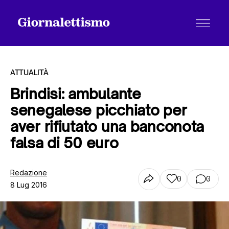
ATTUALITÀ
Brindisi: ambulante
senegalese picchiato per
Tutti gli articoli
aver rifiutato una banconota
falsa di 50 euro
Chi siamo
Redazione
0
0
8 Lug 2016
Contatti