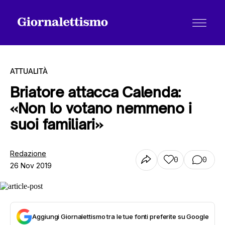
ATTUALITÀ
Briatore attacca Calenda:
«Non lo votano nemmeno i
Tutti gli articoli
suoi familiari»
Chi siamo
Redazione
0
0
26 Nov 2019
Contatti
Aggiungi Giornalettismo tra le tue fonti preferite su Google