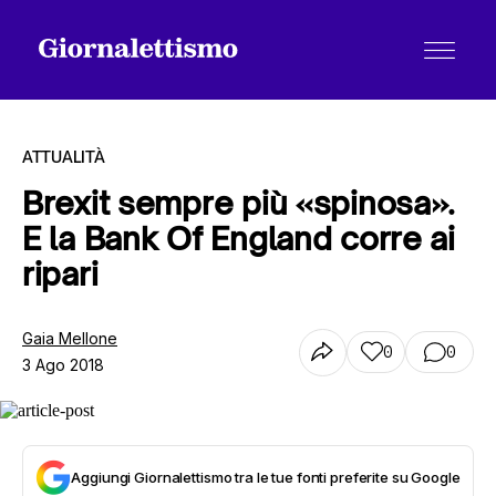
ATTUALITÀ
Brexit sempre più «spinosa».
E la Bank Of England corre ai
Tutti gli articoli
ripari
Chi siamo
Gaia Mellone
0
0
3 Ago 2018
Contatti
Aggiungi Giornalettismo tra le tue fonti preferite su Google