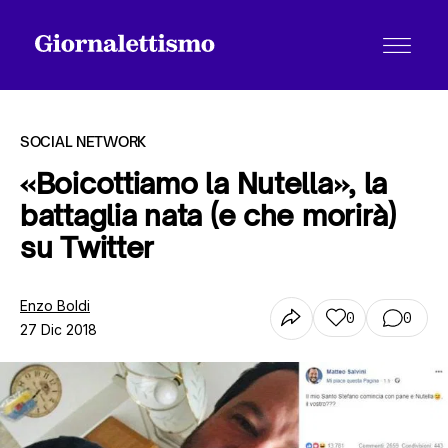
SOCIAL NETWORK
«Boicottiamo la Nutella», la
battaglia nata (e che morirà)
Tutti gli articoli
su Twitter
Chi siamo
Enzo Boldi
0
0
27 Dic 2018
Contatti