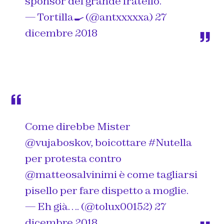
sponsor del grande fratello.
— Tortilla🍳 (@antxxxxxa)
27
dicembre 2018
Come direbbe Mister
@vujaboskov
, boicottare
#Nutella
per protesta contro
@matteosalvinimi
è come tagliarsi
pisello per fare dispetto a moglie.
— Eh già…. (@tolux00152)
27
dicembre 2018