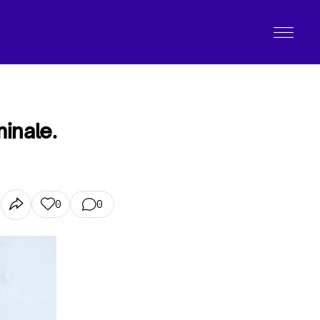
minale.
0
0