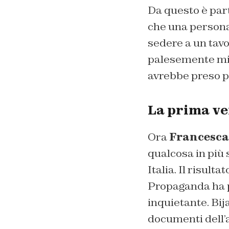
Da questo è part
che una personali
sedere a un tavol
palesemente min
avrebbe preso pr
La prima ver
Ora
Francesc
qualcosa in più 
Italia. Il risult
Propaganda ha p
inquietante. Bija
documenti dell’a