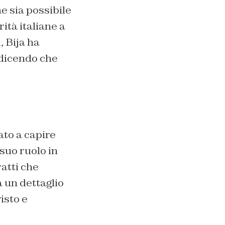
e sia possibile
ità italiane a
, Bija ha
 dicendo che
to a capire
suo ruolo in
ratti che
 un dettaglio
visto e