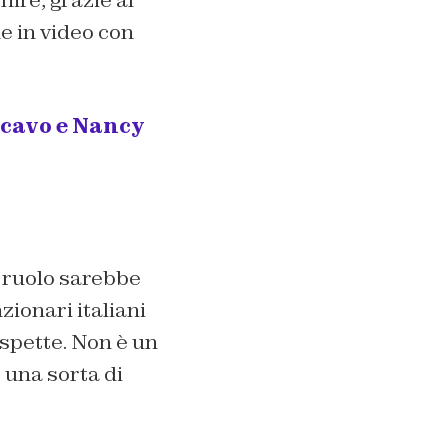
nire
, grazie al
he in video con
 Scavo e Nancy
o ruolo sarebbe
zionari italiani
ospette. Non è un
 una sorta di