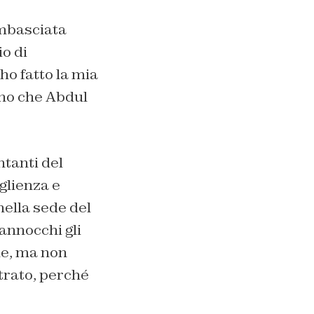
ambasciata
io di
ho fatto la mia
vano che Abdul
ntanti del
oglienza e
nella sede del
annocchi gli
le, ma non
ntrato, perché