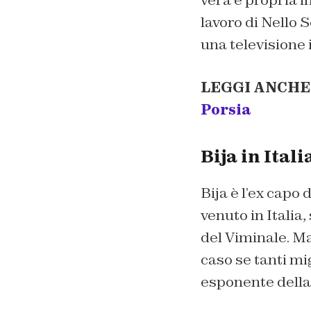
vera e propria i
lavoro di Nello S
una televisione i
LEGGI ANCHE
Porsia
Bija in Ital
Bija è l’ex capo 
venuto in Italia,
del Viminale. Ma
caso se tanti mi
esponente della ‘