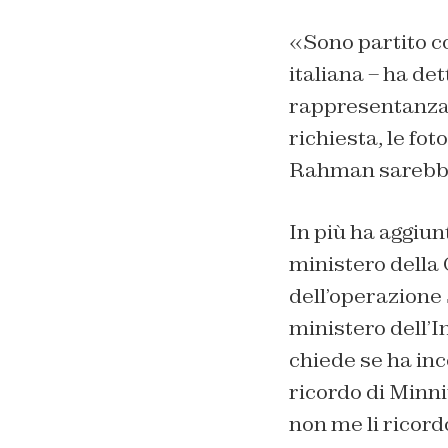
«Sono partito co
italiana – ha det
rappresentanza a
richiesta, le fo
Rahman sarebbe 
In più ha aggiun
ministero della 
dell’operazione 
ministero dell’I
chiede se ha in
ricordo di Minni
non me li ricord