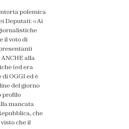
ontorta polemica
i Deputati: «
Ai
giornalistiche
 il voto di
appresentanti
to ANCHE alla
iche (ed era
 è di OGGI ed è
dine del giorno
 profilo
alla mancata
Repubblica, che
isto che il