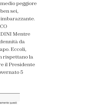
rimedio peggiore
ben sei,
ù imbarazzante.
CO
ADINI
Mentre
indennità da
apo. Eccoli,
n rispettano la
e il Presidente
overnato 5