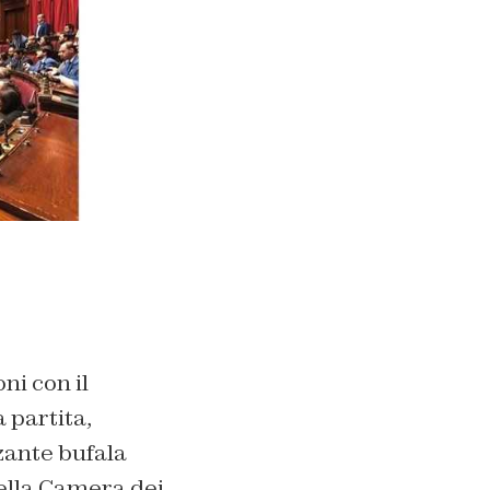
ni con il
 partita,
zante bufala
della Camera dei