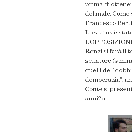
prima di ottener
del male. Come s
Francesco Berti
Lo status è stat
L’OPPOSIZIONE
Renzi si farà il 
senatore (s minu
quelli del “dobb
democrazia”, anc
Conte si presen
anni?
».