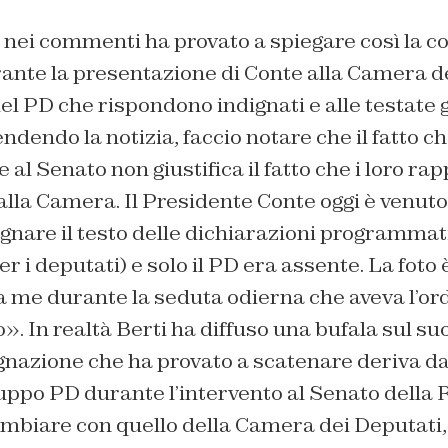
 nei commenti ha provato a spiegare così la c
ante la presentazione di Conte alla Camera de
del PD che rispondono indignati e alle testate 
dendo la notizia, faccio notare che il fatto che
e al Senato non giustifica il fatto che i loro r
 alla Camera. Il Presidente Conte oggi è venu
nare il testo delle dichiarazioni programmat
per i deputati) e solo il PD era assente. La foto
a me durante la seduta odierna che aveva l’or
o
». In realtà Berti ha diffuso una bufala sul suo
dignazione che ha provato a scatenare deriva d
uppo PD durante l’intervento al Senato della 
mbiare con quello della Camera dei Deputati, v