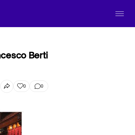
ncesco Berti
0
0