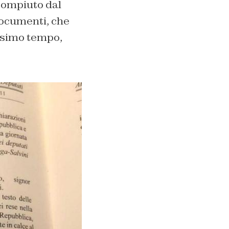
 compiuto dal
documenti, che
issimo tempo,