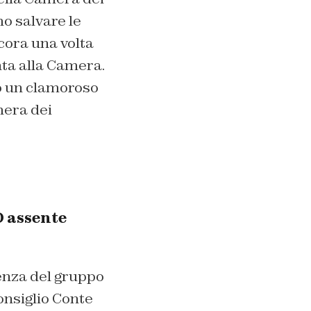
mo salvare le
cora una volta
nta alla Camera.
to un clamoroso
mera dei
D assente
senza del gruppo
onsiglio Conte