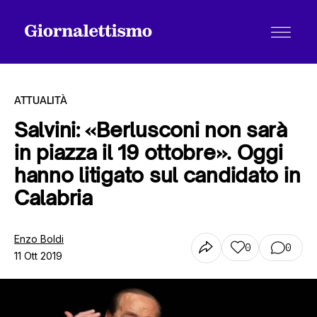
ATTUALITÀ
Salvini: «Berlusconi non sarà
in piazza il 19 ottobre». Oggi
Tutti gli articoli
hanno litigato sul candidato in
Calabria
Chi siamo
Enzo Boldi
0
0
11 Ott 2019
Contatti