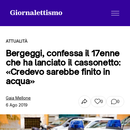
ATTUALITÀ
Bergeggi, confessa il 17enne
che ha lanciato il cassonetto:
Tutti gli articoli
«Credevo sarebbe finito in
acqua»
Chi siamo
Gaia Mellone
0
0
6 Ago 2019
Contatti