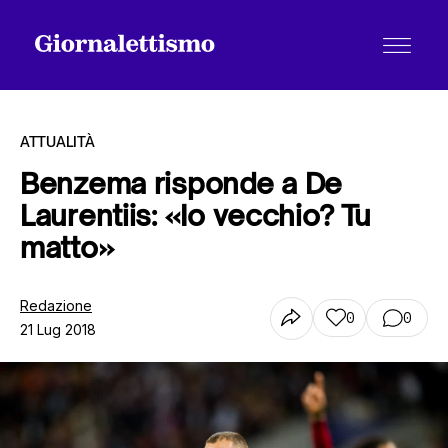
ATTUALITÀ
Benzema risponde a De
Laurentiis: «Io vecchio? Tu
Tutti gli articoli
matto»
Chi siamo
Redazione
0
0
21 Lug 2018
Contatti