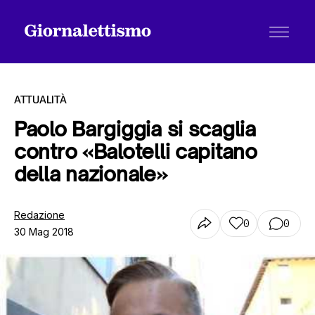
ATTUALITÀ
Paolo Bargiggia si scaglia
contro «Balotelli capitano
Tutti gli articoli
della nazionale»
Chi siamo
Redazione
0
0
30 Mag 2018
Contatti