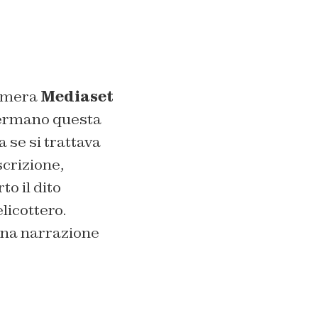
camera
Mediaset
i fermano questa
a se si trattava
scrizione,
to il dito
licottero.
 una narrazione