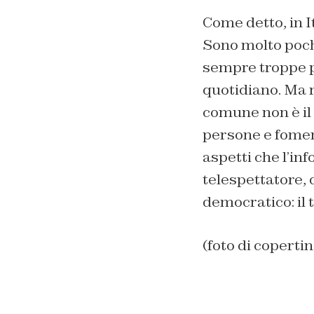
Come detto, in It
Sono molto poch
sempre troppe p
quotidiano. Ma 
comune non è il 
persone e fomen
aspetti che l’in
telespettatore,
democratico: il
(foto di coperti