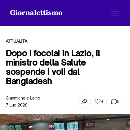
ATTUALITÀ
Dopo i focolai in Lazio, il
ministro della Salute
Tutti gli articoli
sospende i voli dal
Bangladesh
Chi siamo
Gianmichele Laino
0
0
7 Lug 2020
Contatti