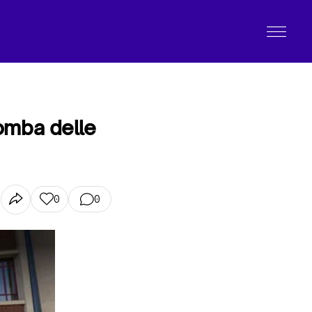
romba delle
0
0