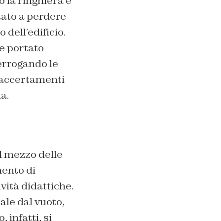
 la ringhiera e
tato a perdere
dell’edificio.
e portato
errogando le
o accertamenti
a.
el mezzo delle
mento di
ività didattiche.
ale dal vuoto,
infatti, si