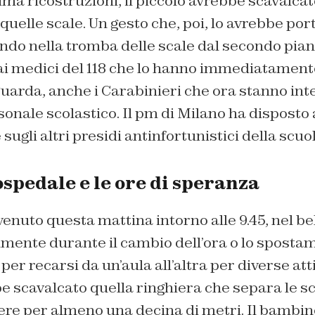
a ricostruzioni, il piccolo avrebbe scavalcato
quelle scale. Un gesto che, poi, lo avrebbe por
endo nella tromba delle scale dal secondo piano 
 ai medici del 118 che lo hanno immediatament
uarda, anche i Carabinieri che ora stanno int
sonale scolastico. Il pm di Milano ha dispost
 sugli altri presidi antinfortunistici della scuol
ospedale e le ore di speranza
venuto questa mattina intorno alle 9.45, nel b
lmente durante il cambio dell’ora o lo sposta
per recarsi da un’aula all’altra per diverse att
be scavalcato quella ringhiera che separa le sc
re per almeno una decina di metri. Il bambino, 