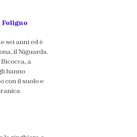
i Foligno
e sei anni ed è
ona, il Niguarda.
 Bicocca, a
gli hanno
 con il suolo e
cranica