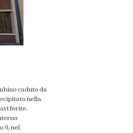
ambino caduto da
recipitato nella
vi ferite.
interno
o 9, nel