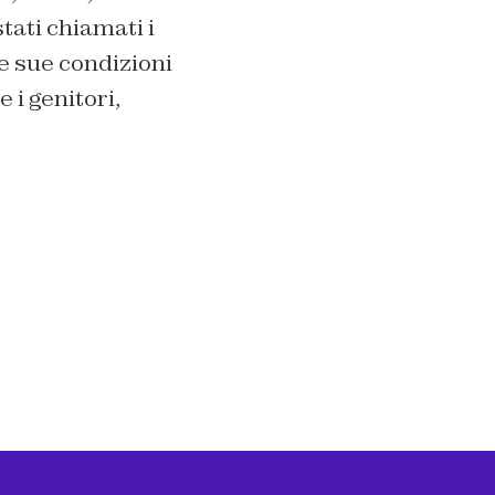
tati chiamati i
e sue condizioni
 i genitori,