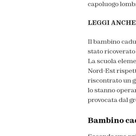
capoluogo lombar
LEGGI ANCHE
Il bambino cadut
stato ricoverato
La scuola elemen
Nord-Est rispett
riscontrato un g
lo stanno operan
provocata dal g
Bambino cad