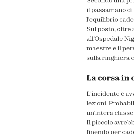
Secondo una prim
il passamano di 
l’equilibrio cad
Sul posto, oltre
all’Ospedale Nig
maestre e il per
sulla ringhiera e
La corsa in 
L’incidente è av
lezioni. Probabi
un’intera classe 
Il piccolo avreb
finendo per cade