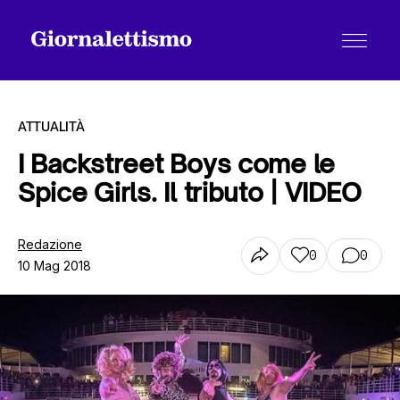
ATTUALITÀ
I Backstreet Boys come le
Spice Girls. Il tributo | VIDEO
Tutti gli articoli
Redazione
0
0
10 Mag 2018
Chi siamo
Contatti