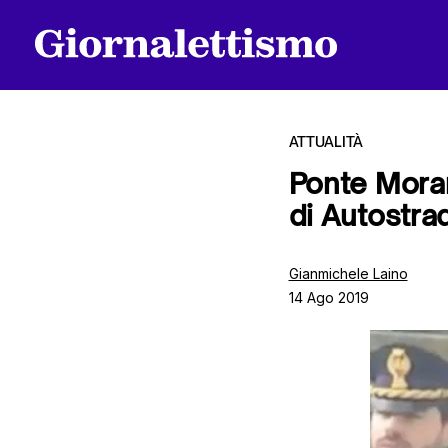
ATTUALITÀ
Ponte Moran
di Autostra
Tutti gli articoli
Gianmichele Laino
14 Ago 2019
Chi siamo
Contatti