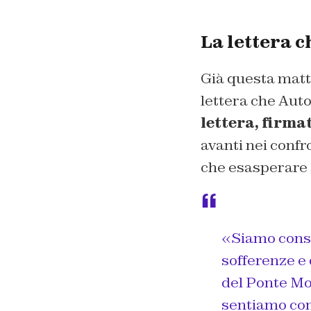
La lettera 
Già questa matti
lettera che Auto
lettera, firma
avanti nei confro
che esasperare g
«Siamo consa
sofferenze e 
del Ponte Mor
sentiamo com