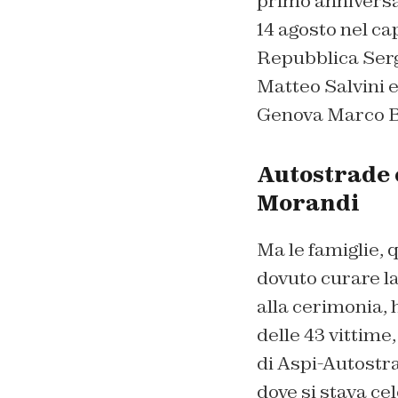
primo anniversar
14 agosto nel ca
Repubblica Serg
Matteo Salvini e 
Genova Marco Buc
Autostrade 
Morandi
Ma le famiglie,
dovuto curare l
alla cerimonia, 
delle 43 vittime
di Aspi-Autostra
dove si stava ce