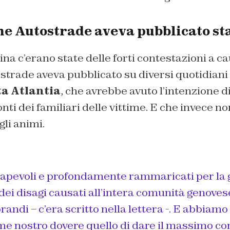
che Autostrade aveva pubblicato s
na c’erano state delle forti contestazioni a c
strade aveva pubblicato su diversi quotidiani i
ta Atlantia
, che avrebbe avuto l’intenzione d
nti dei familiari delle vittime. E che invece no
li animi.
pevoli e profondamente rammaricati per la g
dei disagi causati all’intera comunità genovese
andi – c’era scritto nella lettera -. E abbiamo
e nostro dovere quello di dare il massimo co