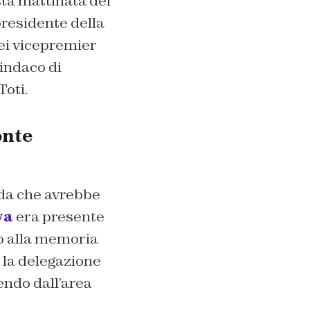
sta mattinata del
presidente della
ei vicepremier
sindaco di
oti.
onte
nda che avrebbe
va
era presente
to alla memoria
E la delegazione
endo dall’area