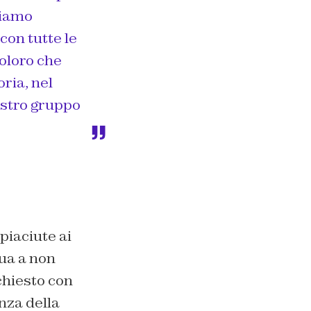
biamo
con tutte le
coloro che
oria, nel
nostro gruppo
piaciute ai
nua a non
chiesto con
nza della