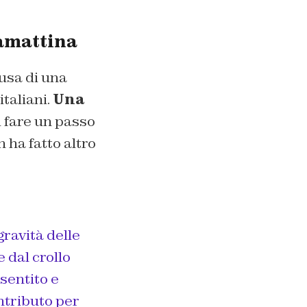
tamattina
ausa di una
taliani.
Una
i fare un passo
n ha fatto altro
ravità delle
 dal crollo
 sentito e
ntributo per