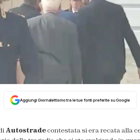
Aggiungi Giornalettismo tra le tue fonti preferite su Google
di
Autostrade
contestata si era recata alla c