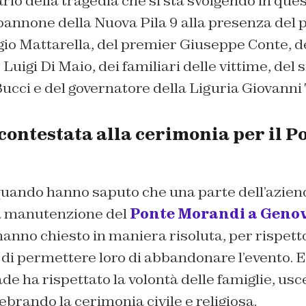
io della tragedia che si sta svolgendo in que
pannone della Nuova Pila 9 alla presenza del 
io Mattarella, del premier Giuseppe Conte, d
Luigi Di Maio, dei familiari delle vittime, del 
ci e del governatore della Liguria Giovanni T
contestata alla cerimonia per il P
 quando hanno saputo che una parte dell’azie
a manutenzione del
Ponte Morandi a Geno
hanno chiesto in maniera risoluta, per rispet
, di permettere loro di abbandonare l’evento. 
de ha rispettato la volontà delle famiglie, usc
lebrando la cerimonia civile e religiosa.