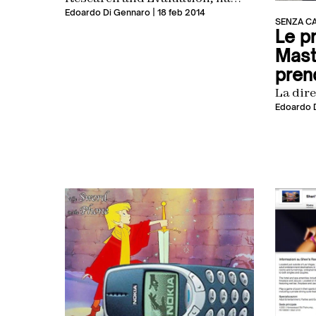
detto che la cannabis non
Edoardo Di Gennaro
| 18 feb 2014
SENZA C
aumenta statisticamente il
Le pr
rischio di fare incidenti
Mast
pren
La dire
Edoardo 