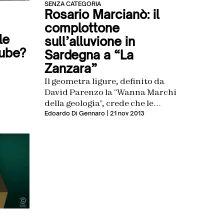
SENZA CATEGORIA
Rosario Marcianò: il
complottone
le
sull’alluvione in
ube?
Sardegna a “La
Zanzara”
Il geometra ligure, definito da
David Parenzo la “Wanna Marchi
della geologia”, crede che le
bombe d’acqua in Sardegna
Edoardo Di Gennaro
| 21 nov 2013
siano state provocate da
un’esercitazione militare