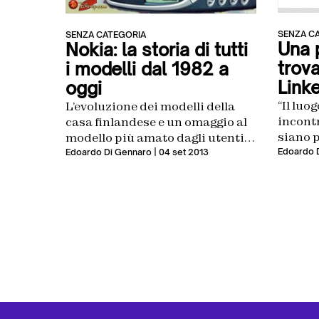
SENZA C
SENZA CATEGORIA
Una 
Nokia: la storia di tutti
trova
i modelli dal 1982 a
Link
oggi
“Il luo
L’evoluzione dei modelli della
incontr
casa finlandese e un omaggio al
siano p
modello più amato dagli utenti e
mezzo a
dalla rete: il 3310
Edoardo 
Edoardo Di Gennaro
| 04 set 2013
uomini