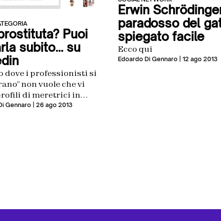
Erwin Schrödinger
paradosso del ga
ATEGORIA
prostituta? Puoi
spiegato facile
rla subito… su
Ecco qui
edin
Edoardo Di Gennaro
| 12 ago 2013
go dove i professionisti si
ano” non vuole che vi
rofili di meretrici in
 quelli di avvocati,
Di Gennaro
| 26 ago 2013
 d’affari e manager. Ma…