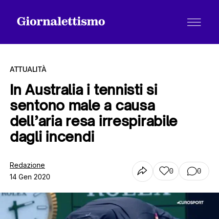
ATTUALITÀ
In Australia i tennisti si
sentono male a causa
Tutti gli articoli
dell’aria resa irrespirabile
dagli incendi
Chi siamo
Redazione
0
0
14 Gen 2020
Contatti