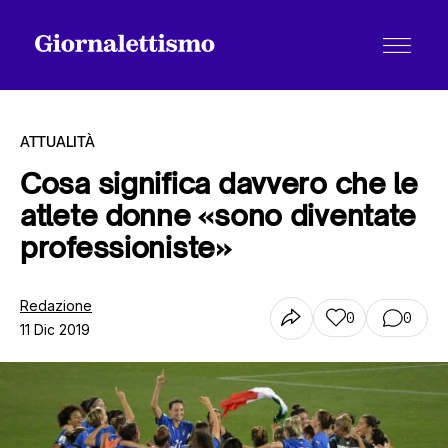
ATTUALITÀ
Cosa significa davvero che le
atlete donne «sono diventate
Tutti gli articoli
professioniste»
Chi siamo
Redazione
0
0
11 Dic 2019
Contatti