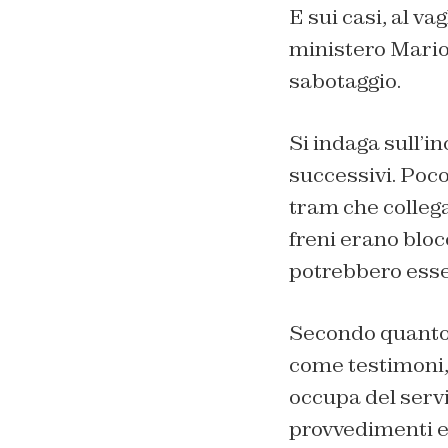
E sui casi, al v
ministero Mario 
sabotaggio.
Si indaga sull’i
successivi. Poco
tram che collega
freni erano bloc
potrebbero esser
Secondo quanto r
come testimoni, 
occupa del serviz
provvedimenti e