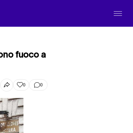
dono fuoco a
0
0