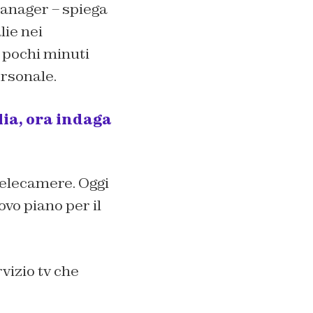
manager – spiega
lie nei
 pochi minuti
rsonale.
lia, ora indaga
 telecamere. Oggi
vo piano per il
vizio tv che