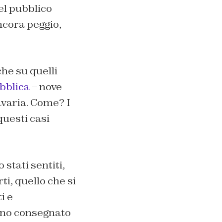
del pubblico
ancora peggio,
che su quelli
bblica
– nove
avaria. Come? I
questi casi
stati sentiti,
ti, quello che si
i e
anno consegnato