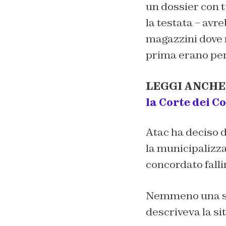
un dossier con t
la testata – avr
magazzini dove 
prima erano per
LEGGI ANCHE
la Corte dei C
Atac ha deciso d
la municipalizza
concordato fall
Nemmeno una set
descriveva la si