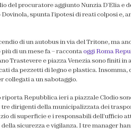
aglio del procuratore aggiunto Nunzia D’Elia e 
Dovinola, spunta l’ipotesi di reati colposi e, 
ncendio di un autobus in via del Tritone, ma an
 più di un mese fa – racconta
oggi Roma Repu
no Trastevere e piazza Venezia sono finiti in 
cati da pezzetti di legno e plastica. Insomma, 
 collegati a un sabotaggio.
iporta Repubblica ieri a piazzale Clodio sono 
tre dirigenti della municipalizzata dei traspor
io di superficie e i responsabili dell’ufficio att
 della sicurezza e vigilanza. I tre manager h