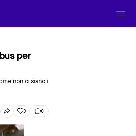
obus per
come non ci siano i
0
0