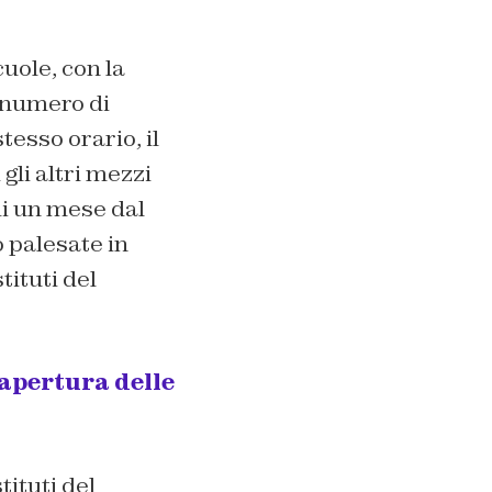
cuole, con la
to numero di
tesso orario, il
gli altri mezzi
di un mese dal
o palesate in
tituti del
iapertura delle
tituti del