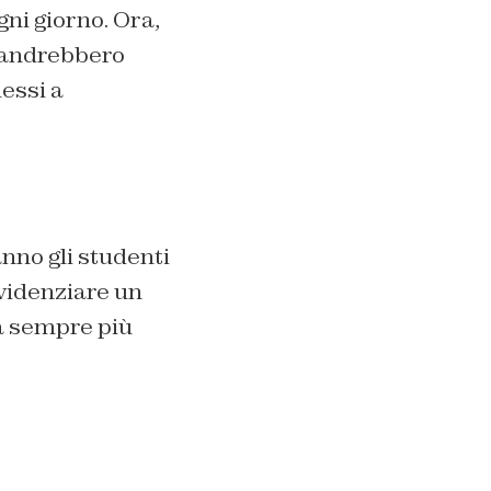
gni giorno. Ora,
 andrebbero
messi a
anno gli studenti
videnziare un
a sempre più