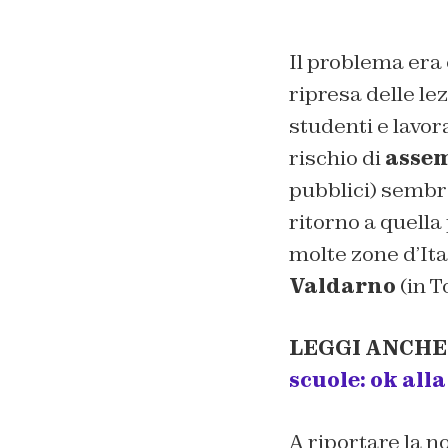
Il problema era e
ripresa delle lezi
studenti e lavora
rischio di
assem
pubblici) sembra
ritorno a quella 
molte zone d’Ital
Valdarno
(in T
LEGGI ANCHE
scuole: ok all
A riportare la no