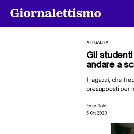
ATTUALITÀ
Gli student
andare a sc
Tutti gli articoli
I ragazzi, che fre
presupposti per m
Chi siamo
Enzo Boldi
5 Ott 2020
Contatti