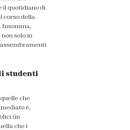
 il quotidiano di
l corso della
re. Insomma,
 non solo in
 di assembramenti
i studenti
quelle che
mmediato è,
lici (in
ella che i