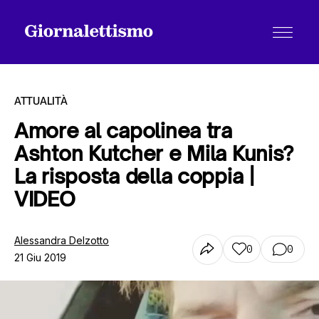
ATTUALITÀ
Amore al capolinea tra
Ashton Kutcher e Mila Kunis?
Tutti gli articoli
La risposta della coppia |
VIDEO
Chi siamo
Alessandra Delzotto
0
0
21 Giu 2019
Contatti