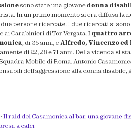
ssione
sono state una giovane
donna disabi
barista. In un primo momento si era diffusa la n
re due persone ricercate. I due ricercati si son
ai Carabinieri di Tor Vergata. I
quattro arr
monica
, di 26 anni, e
Alfredo, Vincenzo ed 
ivamente di 22, 28 e 71 anni. Della vicenda si 
la Squadra Mobile di Roma. Antonio Casamonica
nsabili dell’aggressione alla donna disabile, gl
>
Il raid dei Casamonica al bar, una giovane di
presa a calci