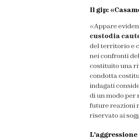
Il gip: «Casam
«Appare evidente
custodia caut
del territorio e
nei confronti de
costituito una r
condotta costitu
indagati consider
di un modo per r
future reazioni
riservato ai sog
L’aggressione 