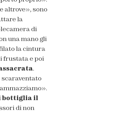
te altrove», sono
ttare la
elecamera di
on una mano gli
filato la cintura
i frustata e poi
massacrata
.
e scaraventato
 ti ammazziamo».
 bottiglia il
ssori di non