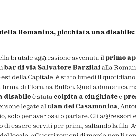
r della Romanina, picchiata una disabile:
ella brutale aggressione avvenuta il
primo ap
un
bar di via Salvatore Barzilai
alla Romani
-est della Capitale, è stato lunedì il quotidian
a firma di Floriana Bulfon. Quella domenica m
 disabile
è stata
colpita a cinghiate
e
pres
rsone legate al
clan dei Casamonica
, Ant
io, solo per aver osato parlare. Gli aggressori 
di essere serviti per primi, saltando la fila.
re del locale. «Questi romeni di merda non li s