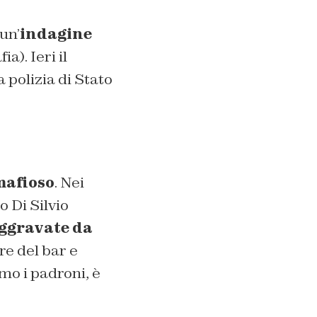
un’
indagine
a). Ieri il
 polizia di Stato
mafioso
. Nei
 Di Silvio
ggravate da
re del bar e
mo i padroni, è