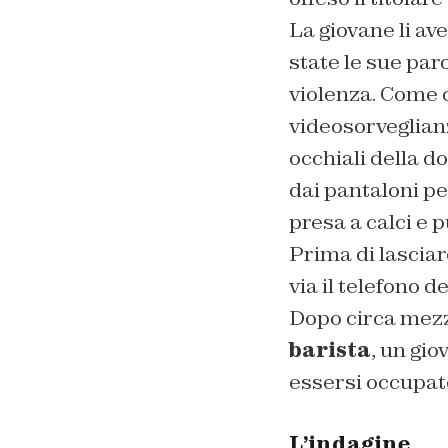
La giovane li av
state le sue par
violenza. Come 
videosorveglian
occhiali della do
dai pantaloni per
presa a calci e 
Prima di lasciar
via il telefono 
Dopo circa mezz
barista
, un gi
essersi occupato
L’indagine