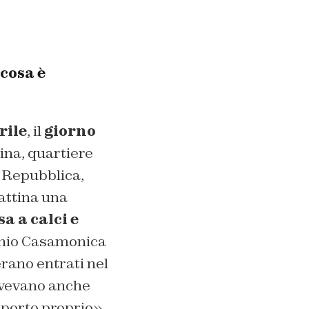
 cosa è
rile
, il
giorno
na, quartiere
o Repubblica,
attina una
a a calci e
onio Casamonica
erano entrati nel
 Avevano anche
opporto proprio».