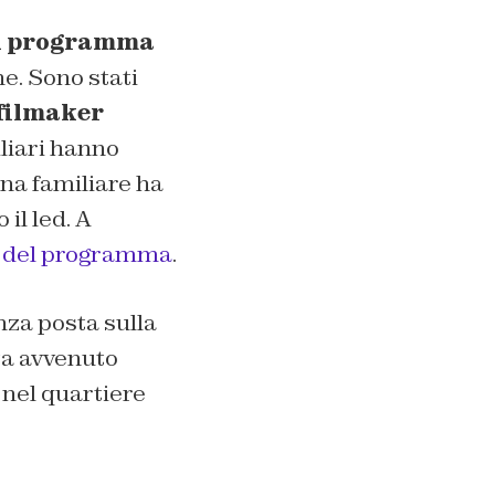
el programma
e. Sono stati
 filmaker
iliari hanno
 una familiare ha
il led. A
al del programma
.
nza posta sulla
sta avvenuto
 nel quartiere