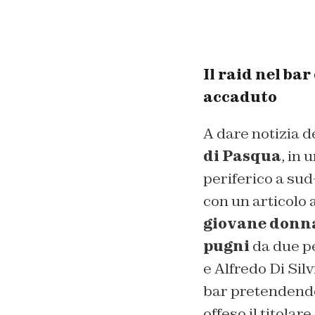
Il raid nel ba
accaduto
A dare notizia d
di Pasqua
, in 
periferico a sud
con un articolo 
giovane donna
pugni
da due pe
e Alfredo Di Silv
bar pretendendo 
offeso il titola