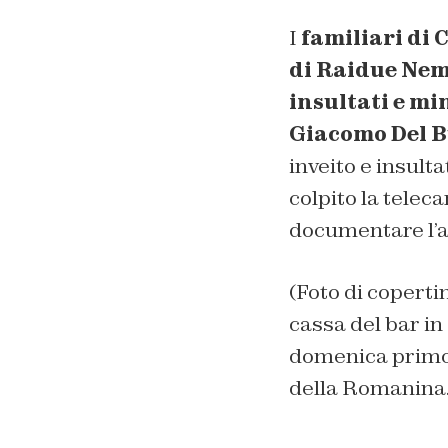
I
familiari di
di Raidue Ne
insultati e min
Giacomo Del 
inveito e insulta
colpito la telec
documentare l’a
(Foto di coperti
cassa del bar in
domenica primo a
della Romanina.