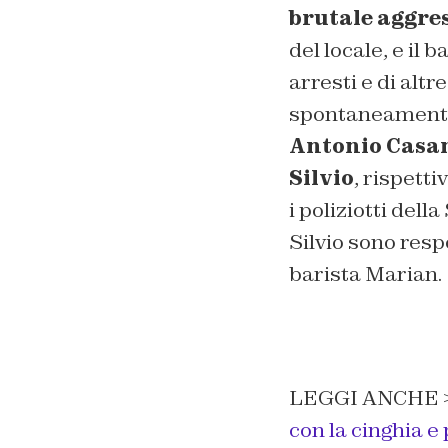
brutale aggre
del locale, e il 
arresti e di alt
spontaneamente 
Antonio Casa
Silvio
, rispett
i poliziotti del
Silvio sono respo
barista Marian.
LEGGI ANCHE 
con la cinghia e 