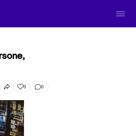
ersone,
0
0