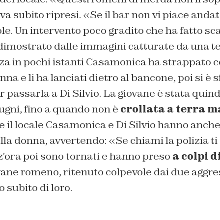
eva subito ripresi. «Se il bar non vi piace anda
ole. Un intervento poco gradito che ha fatto sca
dimostrato dalle immagini catturate da una t
za in pochi istanti Casamonica ha strappato c
nna e li ha lanciati dietro al bancone, poi si è s
 passarla a Di Silvio. La giovane è stata quind
pugni, fino a quando non è
crollata a terra 
e il locale Casamonica e Di Silvio hanno anch
della donna, avvertendo: «Se chiami la polizia
’ora poi sono tornati e hanno preso
a colpi di
ovane romeno, ritenuto colpevole dai due aggre
 subito di loro.