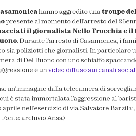
 Casamonica
hanno aggredito una
troupe d
mo
presente al momento dell’arresto del 26enn
acciati il giornalista Nello Trocchia e il
Buono
. Durante l’arresto di Casamonica, i fam
to sia poliziotti che giornalisti. In particolare
amera di Del Buono con uno schiaffo spaccando 
ggressione è un
video diffuso sui canali soci
na: un’immagine dalla telecamera di sorveglia
 cui è stata immortalata l’aggressione al bari
prile nell’esercizio di via Salvatore Barzilai,
 Fonte: archivio Ansa)