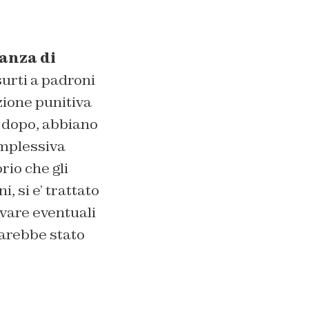
anza di
surti a padroni
zione punitiva
e dopo, abbiano
omplessiva
rio che gli
, si e’ trattato
ivare eventuali
sarebbe stato