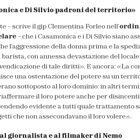
onica e Di Silvio padroni del territorio»
 – scrive il gip Clementina Forleo nell’
ordin
elare
– che i Casamonica e i Di Silvio siano as
 che l’aggressione della donna prima e la spedi
l barista, con annessa devastazione del local
ivendicazione di tale diritti». E ancora: «La c
isce una ostentazione del potere su un territo
ano sottoposto al loro dominio: in altri termini
iaffermare il loro potere anche per disincent
 rendendo evidente a tutti quale trattamento 
getti che non assecondavano il loro volere».
al giornalista e al filmaker di Nemo