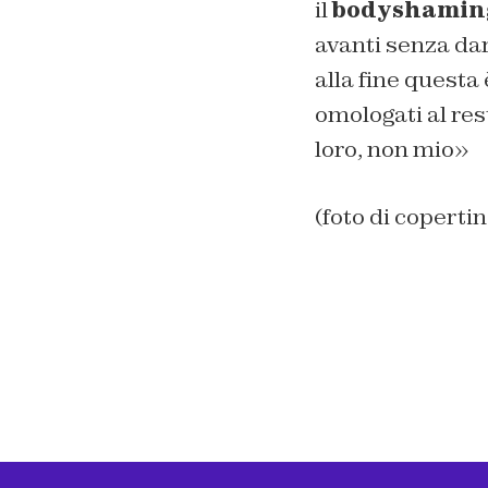
il
bodyshamin
avanti senza dar
alla fine questa
omologati al res
loro, non mio»
(foto di copert