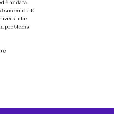
 ed è andata
l suo conto. E
 diversi che
è un problema
an)