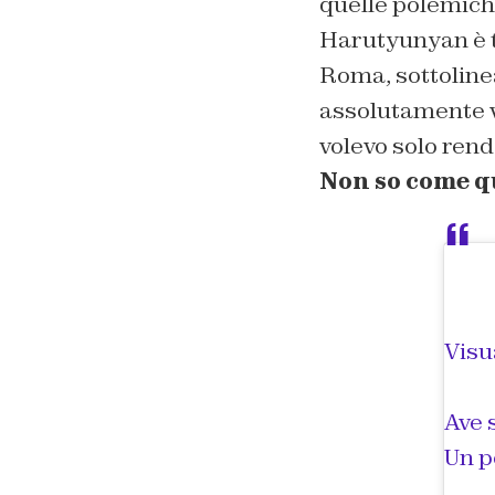
quelle polemich
Harutyunyan è to
Roma, sottoline
assolutamente ve
volevo solo rend
Non so come qu
Visu
Ave
Un p