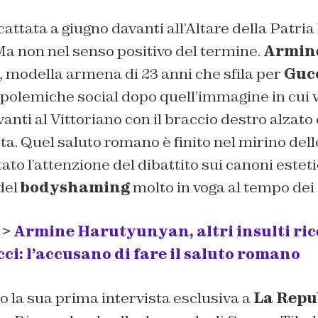
cattata a giugno davanti all’Altare della Patria
 Ma non nel senso positivo del termine.
Armin
, modella armena di 23 anni che sfila per
Gucc
 polemiche social dopo quell’immagine in cui 
nti al Vittoriano con il braccio destro alzato 
sta. Quel saluto romano è finito nel mirino dell
to l’attenzione del dibattito sui canoni esteti
del
bodyshaming
molto in voga al tempo dei 
 >
Armine Harutyunyan, altri insulti ric
ci: l’accusano di fare il saluto romano
to la sua prima intervista esclusiva a
La Repu