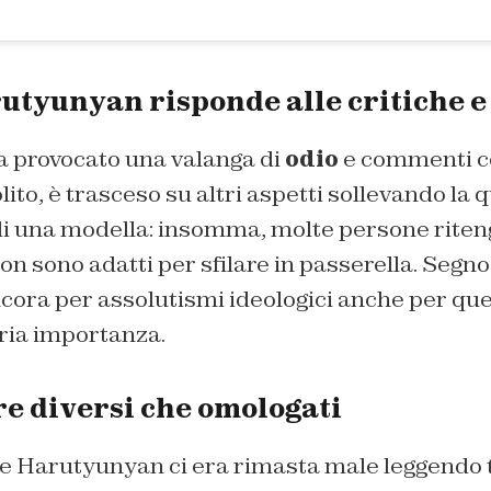
tyunyan risponde alle critiche e 
a provocato una valanga di
odio
e commenti con
lito, è trasceso su altri aspetti sollevando la 
 di una modella: insomma, molte persone riten
non sono adatti per sfilare in passerella. Segn
ncora per assolutismi ideologici anche per qu
ria importanza.
re diversi che omologati
ne Harutyunyan ci era rimasta male leggendo tut