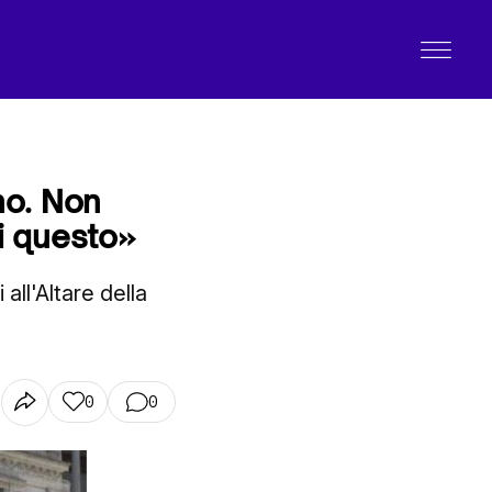
no. Non
i questo»
ll'Altare della
0
0