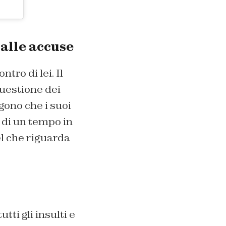
alle accuse
tro di lei. Il
questione dei
gono che i suoi
o di un tempo in
el che riguarda
ti gli insulti e