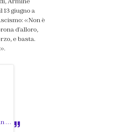
di, Armine
l 13 giugno a
fascismo: «Non è
rona d’alloro,
rzo, e basta.
».
ta:
13 Giu 2020 alle ore 12:01 PDT