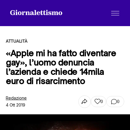
ATTUALITÀ
«Apple mi ha fatto diventare
gay», l’uomo denuncia
Tutti gli articoli
l’azienda e chiede 14mila
euro di risarcimento
Chi siamo
Redazione
0
0
4 Ott 2019
Contatti