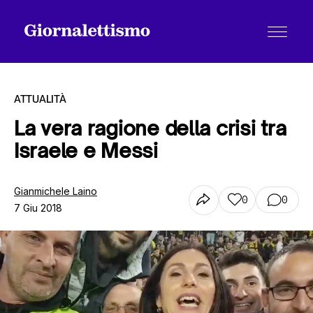
ATTUALITÀ
La vera ragione della crisi tra
Israele e Messi
Tutti gli articoli
Gianmichele Laino
0
0
7 Giu 2018
Chi siamo
Contatti