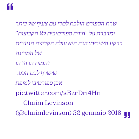
שרת הספורט הולכת לטדי עם צעיף של ביתר
ומדברת על “חוויה ספורטיבית ל2 הקבוצות”
ברקע השירים: הנה היא עולה הקבוצה הגזענית
של המדינה
נהמות הו הו הו
שישרף לכם הכפר
אכן ספורטיבי למופת
pic.twitter.com/sBzrDri4Hn
— Chaim Levinson
(@chaimlevinson)
22 gennaio 2018