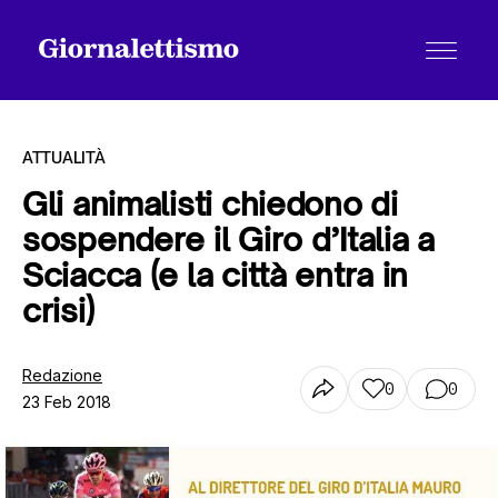
ATTUALITÀ
Gli animalisti chiedono di
sospendere il Giro d’Italia a
Tutti gli articoli
Sciacca (e la città entra in
crisi)
Chi siamo
Redazione
0
0
23 Feb 2018
Contatti