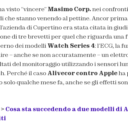
a visto “vincere”
Masimo Corp.
nei confronti
di che stanno venendo al pettine. Ancor prima 
l’azienda di Cupertino era stata citata in giud
one di tre brevetti per quel che riguarda una 
nterno dei modelli
Watch Series 4
: l’ECG, la 
nire – anche se non accuratamente – un elet
ltati del monitoraggio utilizzando i sensori lum
h. Perché il caso
Alivecor contro Apple
ha 
o solo qualche mese fa, anche se gli effetti son
 >
Cosa sta succedendo a due modelli di 
ti