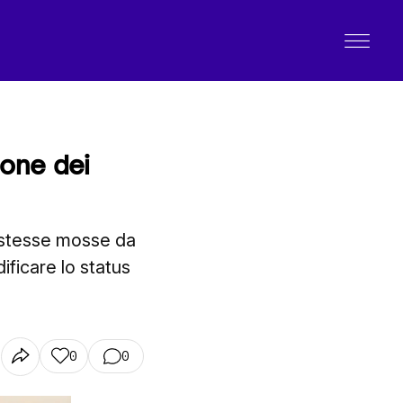
ione dei
 stesse mosse da
ficare lo status
0
0