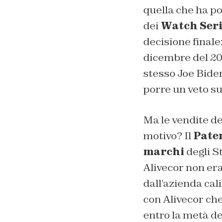
quella che ha por
dei
Watch Seri
decisione finale
dicembre del 20
stesso Joe Bide
porre un veto su
Ma le vendite de
motivo? Il
Paten
marchi
degli St
Alivecor non era
dall’azienda cal
con Alivecor che
entro la metà de