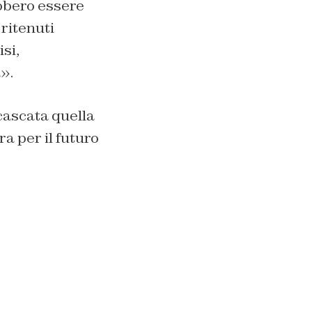
ebbero essere
 ritenuti
si,
».
cascata quella
a per il futuro