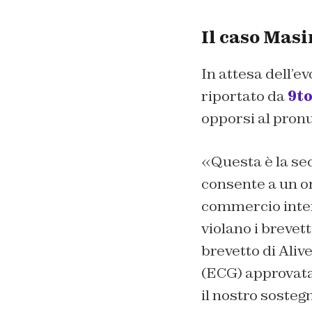
Il caso Mas
In attesa dell’e
riportato da
9t
opporsi al pron
«Questa è la sec
consente a un or
commercio inter
violano i brevett
brevetto di Ali
(ECG) approvata
il nostro sosteg