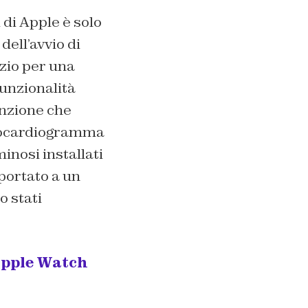
 di Apple è solo
dell’avvio di
izio per una
funzionalità
funzione che
trocardiogramma
inosi installati
portato a un
o stati
Apple Watch