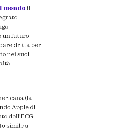
al mondo
il
egrato.
nga
o un futuro
ndare dritta per
to nei suoi
altà.
ericana (la
ando Apple di
nto dell’ECG
to simile a