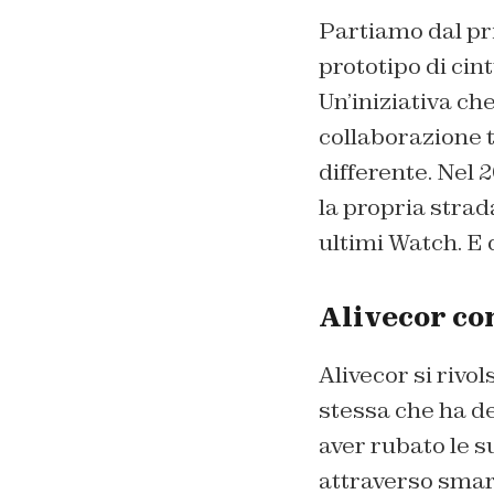
Partiamo dal pri
prototipo di cin
Un’iniziativa ch
collaborazione t
differente. Nel 2
la propria strad
ultimi Watch. E d
Alivecor co
Alivecor si rivols
stessa che ha d
aver rubato le s
attraverso smart