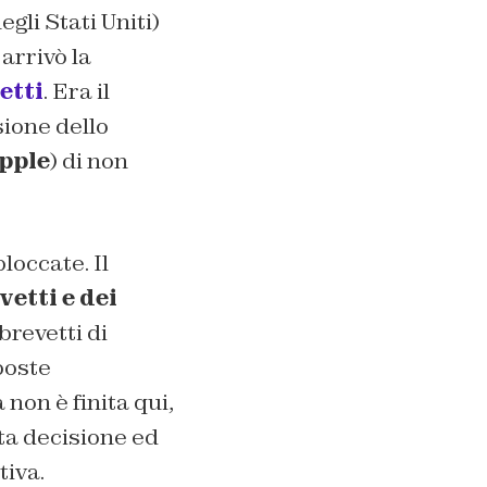
gli Stati Uniti)
 arrivò la
etti
. Era il
ione dello
pple
) di non
loccate. Il
etti e dei
 brevetti di
poste
non è finita qui,
ta decisione ed
tiva.