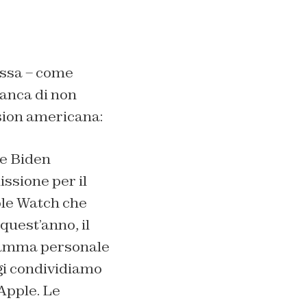
ressa – come
ianca di non
sion americana:
te Biden
ssione per il
ple Watch che
 quest’anno, il
gramma personale
gi condividiamo
Apple. Le