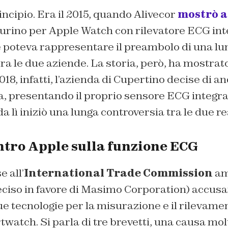
ncipio. Era il 2015, quando Alivecor
mostrò 
turino per Apple Watch con rilevatore ECG int
e poteva rappresentare il preambolo di una lu
ra le due aziende. La storia, però, ha mostrat
018, infatti, l’azienda di Cupertino decise di a
a, presentando il proprio sensore ECG integra
a lì iniziò una lunga controversia tra le due re
ntro Apple sulla funzione ECG
e all’
International Trade Commission
am
eciso in favore di Masimo Corporation) accus
ue tecnologie per la misurazione e il rilevame
watch. Si parla di tre brevetti, una causa mol