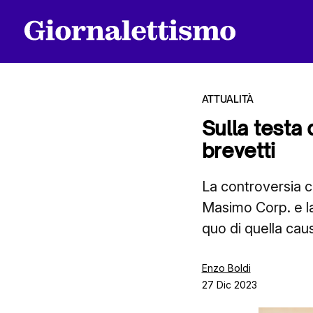
ATTUALITÀ
Sulla testa 
brevetti
Tutti gli articoli
La controversia 
Masimo Corp. e la
Chi siamo
quo di quella cau
Contatti
Enzo Boldi
27 Dic 2023