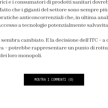
ici e i consumatori di prodotti sanitari dovr
 fatto che i giganti del settore sono sempre più
pratiche anticoncorrenziali che, in ultima anali
accesso a tecnologie potenzialmente salvavita
 sembra cambiato. E la decisione dell’ITC – a 
a – potrebbe rappresentare un punto di rottur
 dei loro monopoli.
MOSTRA I COMMENTI
(0)