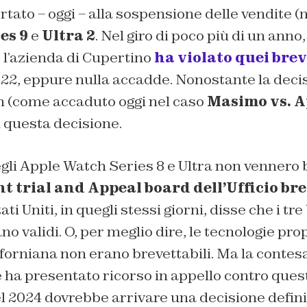
tato – oggi – alla sospensione delle vendite (ne
es 9
e
Ultra 2
. Nel giro di poco più di un anno,
: l’azienda di Cupertino
ha violato quei brev
22, eppure nulla accadde. Nonostante la decis
n (come accaduto oggi nel caso
Masimo vs. A
 questa decisione.
gli Apple Watch Series 8 e Ultra non vennero b
t trial and Appeal board dell’Ufficio brev
ati Uniti, in quegli stessi giorni, disse che i tre
no validi. O, per meglio dire, le tecnologie pro
iforniana non erano brevettabili. Ma la contesa 
 ha presentato ricorso in appello contro ques
l 2024 dovrebbe arrivare una decisione defini