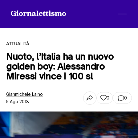
ATTUALITÀ
Nuoto, l’Italia ha un nuovo
golden boy: Alessandro
Tutti gli articoli
Miressi vince i 100 sl
Chi siamo
Gianmichele Laino
0
0
5 Ago 2018
Contatti