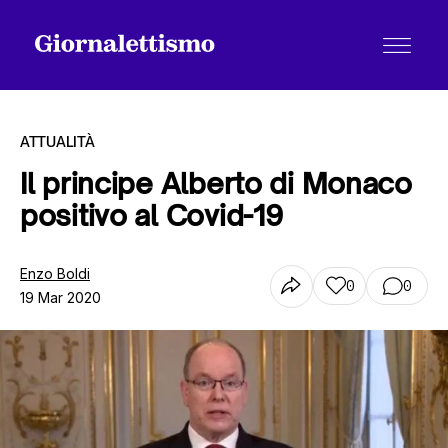
ATTUALITÀ
Il principe Alberto di Monaco
positivo al Covid-19
Tutti gli articoli
Enzo Boldi
0
0
19 Mar 2020
Chi siamo
Contatti