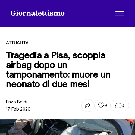
ATTUALITÀ
Tragedia a Pisa, scoppia
airbag dopo un
Tutti gli articoli
tamponamento: muore un
neonato di due mesi
Chi siamo
Enzo Boldi
0
0
17 Feb 2020
Contatti