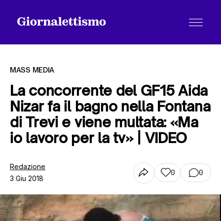
MASS MEDIA
La concorrente del GF15 Aida
Nizar fa il bagno nella Fontana
Tutti gli articoli
di Trevi e viene multata: «Ma
io lavoro per la tv» | VIDEO
Chi siamo
Redazione
0
0
3 Giu 2018
Contatti