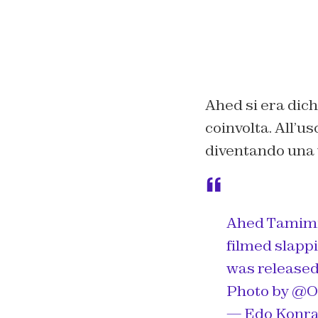
Ahed si era dichi
coinvolta. All’us
diventando una v
Ahed Tamimi s
filmed slappi
was released
Photo by
@Or
— Edo Konr