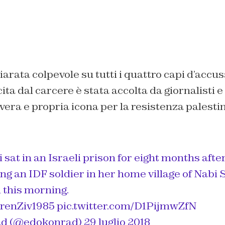
arata colpevole su tutti i quattro capi d’accus
cita dal carcere è stata accolta da giornalisti e 
era e propria icona per la resistenza palesti
at in an Israeli prison for eight months afte
ng an IDF soldier in her home village of Nabi 
 this morning.
enZiv1985
pic.twitter.com/D1PijmwZfN
ad (@edokonrad)
29 luglio 2018