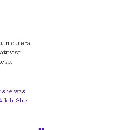
a in cui era
attivisti
nese.
r she was
Saleh. She