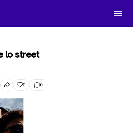
 lo street
0
0