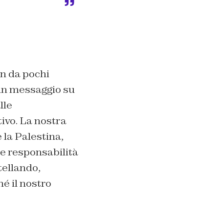
in da pochi
 un messaggio su
lle
ivo. La nostra
 la Palestina,
le responsabilità
tellando,
é il nostro