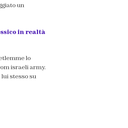
ggiato un
ssico in realtà
 Betlemme lo
rom israeli army.
 lui stesso su