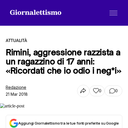
ATTUALITÀ
Rimini, aggressione razzista a
un ragazzino di 17 anni:
Tutti gli articoli
«Ricordati che io odio i neg*i»
Chi siamo
Redazione
0
0
21 Mar 2018
Contatti
Aggiungi Giornalettismo tra le tue fonti preferite su Google