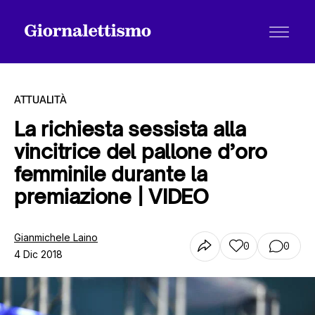
ATTUALITÀ
La richiesta sessista alla
vincitrice del pallone d’oro
Tutti gli articoli
femminile durante la
premiazione | VIDEO
Chi siamo
Gianmichele Laino
0
0
4 Dic 2018
Contatti