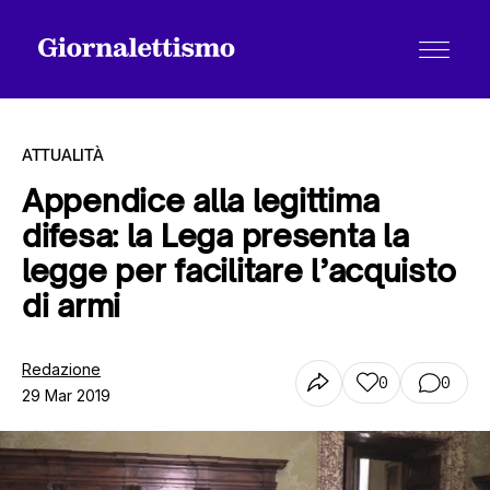
ATTUALITÀ
Appendice alla legittima
difesa: la Lega presenta la
Tutti gli articoli
legge per facilitare l’acquisto
di armi
Chi siamo
Redazione
0
0
29 Mar 2019
Contatti