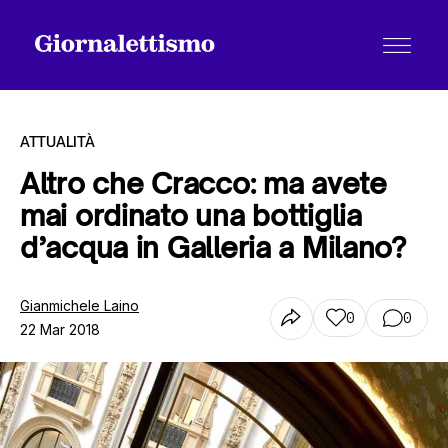
ATTUALITÀ
Altro che Cracco: ma avete
mai ordinato una bottiglia
Tutti gli articoli
d’acqua in Galleria a Milano?
Chi siamo
Gianmichele Laino
0
0
22 Mar 2018
Contatti