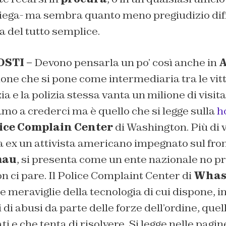
spiega- ma sembra quanto meno pregiudizio dif
da del tutto semplice.
STI –
Devono pensarla un po’ così anche in
A
one che si pone come intermediaria tra le vit
zia e la polizia stessa vanta un milione di visit
amo a crederci ma è quello che si legge sulla
h
ice Complain Center
di Washington. Più di 
da ex un attivista americano impegnato sul front
mau
, si presenta come un ente nazionale no pro
on ci pare. Il Police Complaint Center di
Whas
e meraviglie della tecnologia di cui dispone, i
di abusi da parte delle forze dell’ordine, quell
i e che tenta di risolvere. Si legge nelle pagin