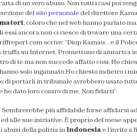
tta di un vero abuso. Non tutti i casi poi vengo
 sezione del
sito personale
del direttore Kama
amatori
, coloro che nel web hanno parlato mal
i essi ancora non ci riesce di trovare una cert
riffreport.com scrive: “
Diop Kamau…e il Poli
truffa su Internet. Promettono di aiutarti a i
tro di te ma non succede affatto così. Ho chies
anno solo ingannato.Ho chiesto indietro i mie
o di portarli in tribunale avrebbero usato tutt
 ho dato loro contro di me. Non fidarti
“
–
Sembrerebbe più affidabile forse affidarsi a
ed alle sue iniziative. È proprio del mese ap
i abusi della polizia in
Indonesia
e l’invito a