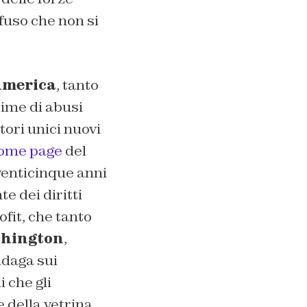
fuso che non si
merica
, tanto
time di abusi
atori unici nuovi
ome page
del
venticinque anni
e dei diritti
fit, che tanto
hington
,
ndaga sui
i che gli
e della vetrina