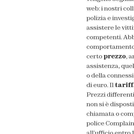
web:
i nostri col
polizia e investi
assistere le vit
competenti. Abbi
comportamento 
certo
prezzo
, 
assistenza, que
o della connessi
di euro. Il
tarif
Prezzi different
non si è dispost
chiamata o comp
police Complain
all’ufficio entr