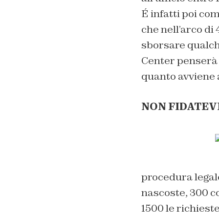
É infatti poi co
che nell’arco di 
sborsare qualche
Center penserà 
quanto avviene al
NON FIDATEVI
procedura legale
nascoste, 300 co
1500 le richiest