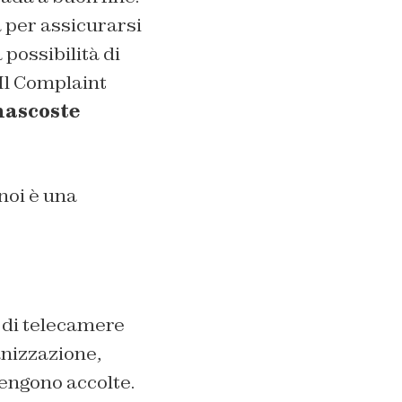
a per assicurarsi
 possibilità di
 Il Complaint
nascoste
noi è una
o di telecamere
anizzazione,
vengono accolte.