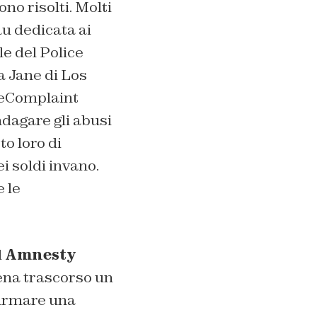
no risolti. Molti
u dedicata ai
e del Police
a Jane di Los
ceComplaint
ndagare gli abusi
to loro di
i soldi invano.
e le
d
Amnesty
pena trascorso un
 firmare una