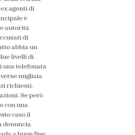
 ex agenti di
rincipale è
le autorità
ccusati di
utto abbia un
e livelli di
i una telefonata
iverse migliaia
i richiesti.
nazioni. Se però
so con una
sto caso il
la denuncia
vada a buon fine.