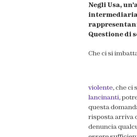
Negli Usa, un’
intermediaria t
rappresentanti
Questione di s
Che ci si imbatt
violente
, che ci 
lancinanti,
potre
questa domanda:
risposta arriva
denuncia qualcu
essere sufficien