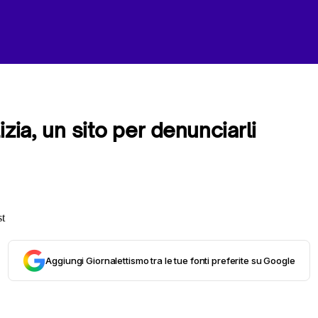
izia, un sito per denunciarli
Aggiungi Giornalettismo tra le tue fonti preferite su Google