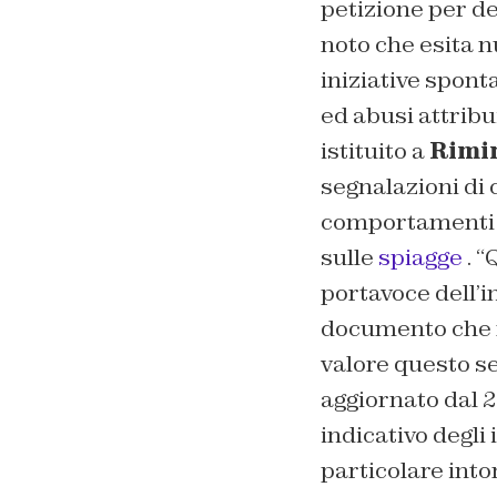
petizione per de
noto che esita 
iniziative spont
ed abusi attribui
istituito a
Rimi
segnalazioni di 
comportamenti de
sulle
spiagge
. “
Q
portavoce dell’in
documento che 
valore questo se
aggiornato dal 2
indicativo degli 
particolare into