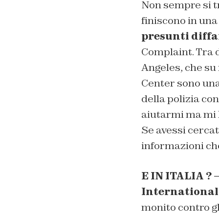
Non sempre si tra
finiscono in una
presunti diff
Complaint. Tra d
Angeles, che su 
Center sono una 
della polizia con
aiutarmi ma mi h
Se avessi cercat
informazioni che
E IN ITALIA ? 
International
monito contro gl