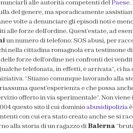
nunciarli alle autorità competenti del
Paese
.
nulla del genere, ma sporadicamente assistiam
anee volte a denunciare gli episodi noti e meno
ti alle forze dell’ordine. Quest’estate, ad esem
ni
un numero di telefono:
SOS abusi,
per racco
chi nella cittadina romagnola era testimone di
lle forze dell’ordine nei confronti dei vendi
ualche telefonata, in effetti, è arrivata
“, ci h
iziativa. “
Stiamo comunque lavorando alla ste
riassuma quest’esperienza e che possa anche
rvizio offerto in via sperimentale
“. Non viene
004 questo sito il cui dominio
abusidipolizia
è
intenti con cui era stato creato anche se si rac
rno alla storia di un ragazzo di
Balerna
“brut