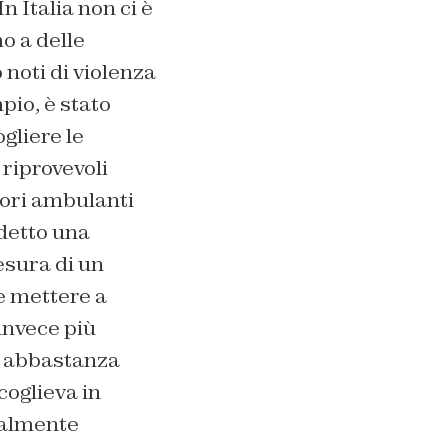
 In Italia non ci è
o a delle
 noti di violenza
pio, è stato
gliere le
 riprovevoli
tori ambulanti
a detto una
sura di un
 mettere a
 invece più
 abbastanza
coglieva in
almente