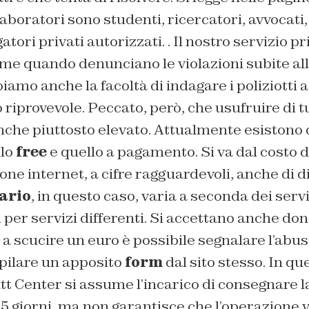
laboratori sono studenti, ricercatori, avvocati,
gatori privati autorizzati. . Il nostro servizio p
time quando denunciano le violazioni subite al
amo anche la facoltà di indagare i poliziotti a
riprovevole.
Peccato, però, che usufruire di t
anche piuttosto elevato. Attualmente esistono du
llo
free
e quello a pagamento. Si va dal costo d
one internet, a cifre ragguardevoli, anche di d
fario
, in questo caso, varia a seconda dei serviz
i per servizi differenti. Si accettano anche do
i a scucire un euro è possibile segnalare l’abu
ilare un apposito
form
dal sito stesso. In que
tt Center si assume l’incarico di consegnare 
o 15 giorni, ma non garantisce che l’operazione 