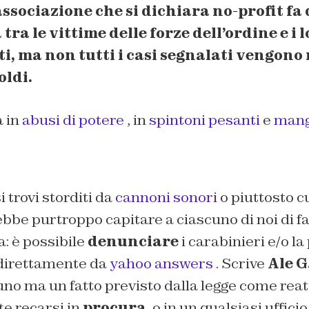
associazione che si dichiara no-profit fa
ra le vittime delle forze dell’ordine e i 
, ma non tutti i casi segnalati vengono r
oldi.
a in
abusi di potere
, in
spintoni pesanti
e
mang
si trovi storditi da
cannoni sonori
o piuttosto c
bbe purtroppo capitare a ciascuno di noi di fa
 è possibile
denunciare
i carabinieri e/o la
 direttamente da
yahoo answers
.
Scrive
Ale G
no ma un fatto previsto dalla legge come rea
te recarsi in
procura
, o in un qualsiasi uffici