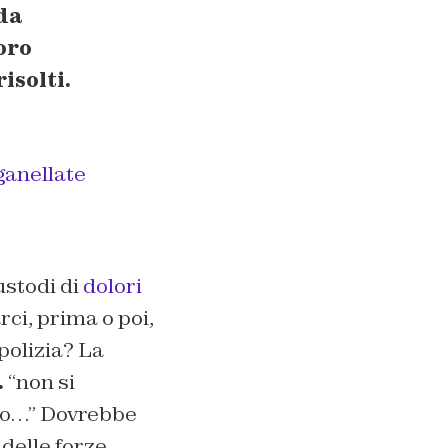
 da
loro
isolti.
anellate
ustodi di
dolori
rci, prima o poi,
 polizia? La
.
“
non si
to…”
Dovrebbe
o delle forze