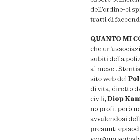
dell’ordine-ci 
tratti di faccen
QUANTO MI CO
che un’associazi
subiti della poli
al mese . Stenti
sito web del
Pol
di vita, diretto 
civili,
Diop Ka
no profit però n
avvalendosi dell
presunti episodi 
vengono segnalat