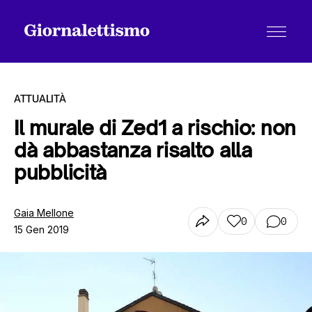
ATTUALITÀ
Il murale di Zed1 a rischio: non
dà abbastanza risalto alla
Tutti gli articoli
pubblicità
Chi siamo
Gaia Mellone
0
0
15 Gen 2019
Contatti