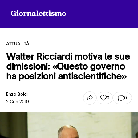
ATTUALITÀ
Walter Ricciardi motiva le sue
dimissioni: «Questo governo
Tutti gli articoli
ha posizioni antiscientifiche»
Chi siamo
Enzo Boldi
0
0
2 Gen 2019
Contatti