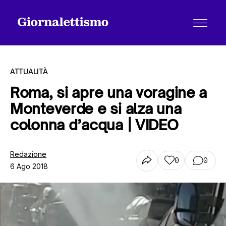
ATTUALITÀ
Roma, si apre una voragine a
Monteverde e si alza una
Tutti gli articoli
colonna d’acqua | VIDEO
Chi siamo
Redazione
0
0
6 Ago 2018
Contatti