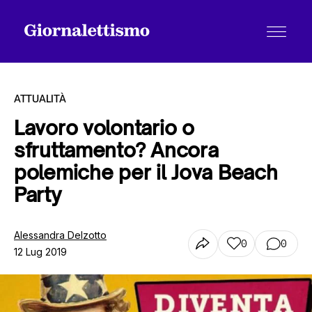
ATTUALITÀ
Lavoro volontario o
sfruttamento? Ancora
Tutti gli articoli
polemiche per il Jova Beach
Party
Chi siamo
Alessandra Delzotto
0
0
12 Lug 2019
Contatti