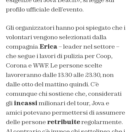
esigenze del Jova Beach», si legge sul
profilo ufficiale dell’evento.
Gli organizzatori hanno poi spiegato che i
volontari vengono selezionati dalla
compagnia
Erica
– leader nel settore –
che segue i lavori di pulizia per Coop,
Corona e WWF. Le persone scelte
lavoreranno dalle 13.30 alle 23.30, non
dalle otto del mattino quindi. C’è
comunque chi sostiene che, considerati
gli
incassi
milionari del tour, Jova e
amici potevano permettersi di assumere
delle persone
retribuite
regolarmente.
Al contrario c’è invece chi sottolinea che i