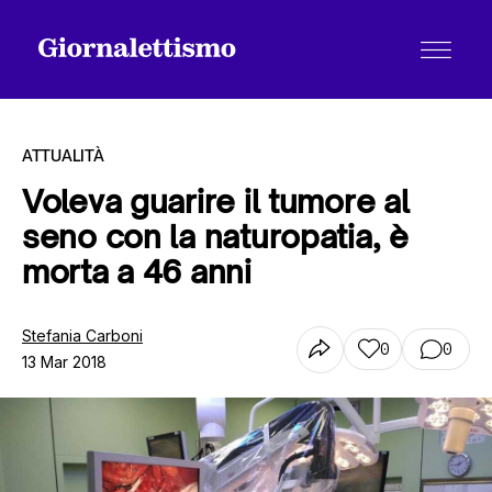
ATTUALITÀ
Voleva guarire il tumore al
seno con la naturopatia, è
Tutti gli articoli
morta a 46 anni
Chi siamo
Stefania Carboni
0
0
13 Mar 2018
Contatti