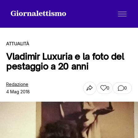
ATTUALITÀ
Vladimir Luxuria e la foto del
pestaggio a 20 anni
Tutti gli articoli
Redazione
0
0
4 Mag 2018
Chi siamo
Contatti